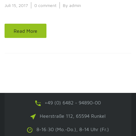
Juli 15, 2017
0 comment
By admin
Read More
+49 (0) 6482 - 94890-00
Heerstraße 112, 65594 Runkel
8-16:30 (Mo.-Do.), 8-14 Uhr (Fr.)