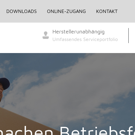
12, 65594 Runkel a.d. Lahn
DOWNLOADS
ONLINE-ZUGANG
KONTAKT
Herstellerunabhängig
Umfassendes Serviceportfolio
achen Betriebsf