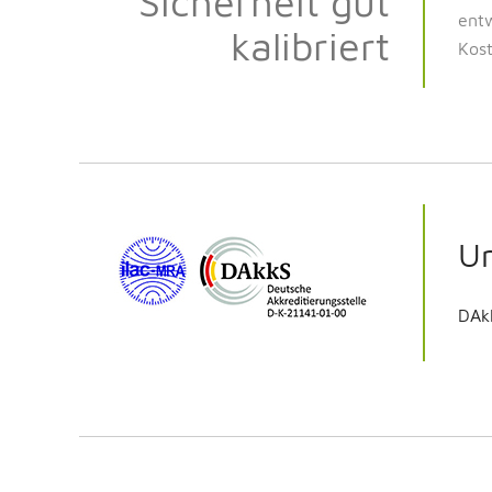
Sicherheit gut
entw
kalibriert
Kost
Un
DAk